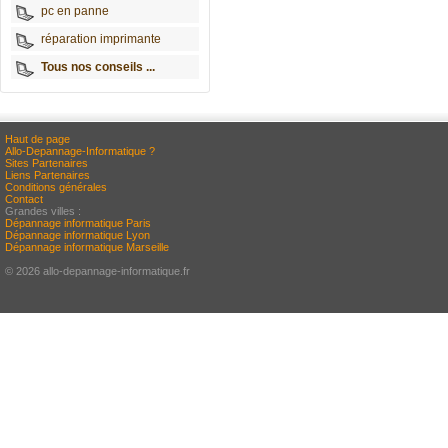
pc en panne
réparation imprimante
Tous nos conseils ...
Haut de page
Allo-Depannage-Informatique ?
Sites Partenaires
Liens Partenaires
Conditions générales
Contact
Grandes villes :
Dépannage informatique Paris
Dépannage informatique Lyon
Dépannage informatique Marseille
© 2026 allo-depannage-informatique.fr