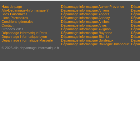
Haut de page
Dépannage informatique Aix-en-Provence
Dépan
Allo-Depannage-Informatique ?
Dépannage informatique Amiens
Dépan
Sites Partenaires
Dépannage informatique Angers
Dépan
Liens Partenaires
Dépannage informatique Annecy
Dépan
Conditions générales
Dépannage informatique Antibes
Dépan
Contact
Dépannage informatique Arras
Dépan
Grandes villes :
Dépannage informatique Avignon
Dépan
Dépannage informatique Paris
Dépannage informatique Bayonne
Dépan
Dépannage informatique Lyon
Dépannage informatique Biarritz
Dépan
Dépannage informatique Marseille
Dépannage informatique Bordeaux
Dépan
Dépannage informatique Boulogne-billancourt
Dépan
© 2026 allo-depannage-informatique.fr