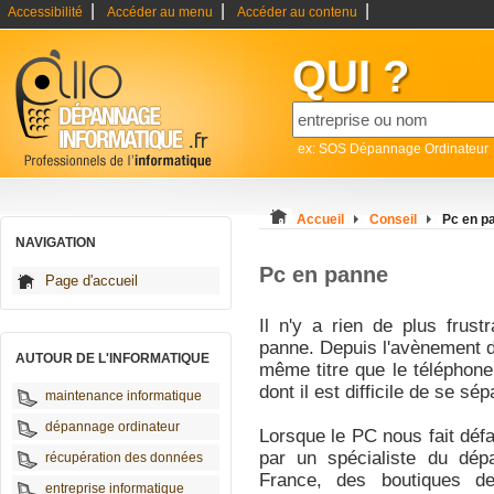
|
|
|
Accessibilité
Accéder au menu
Accéder au contenu
QUI ?
ex: SOS Dépannage Ordinateur
Accueil
Conseil
Pc en p
NAVIGATION
Pc en panne
Page d'accueil
Il n'y a rien de plus frus
panne. Depuis l'avènement d
AUTOUR DE L'INFORMATIQUE
même titre que le téléphon
dont il est difficile de se sé
maintenance informatique
dépannage ordinateur
Lorsque le PC nous fait défau
par un spécialiste du dép
récupération des données
France, des boutiques d
entreprise informatique