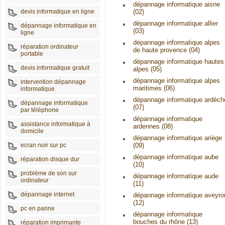
dépannage informatique aisne
devis informatique en ligne
(02)
dépannage informatique allier
dépannage informatique en
(03)
ligne
dépannage informatique alpes
réparation ordinateur
de haute provence (04)
portable
dépannage informatique hautes
devis informatique gratuit
alpes (05)
dépannage informatique alpes
intervention dépannage
maritimes (06)
informatique
dépannage informatique ardèch
dépannage informatique
(07)
par téléphone
dépannage informatique
assistance informatique à
ardennes (08)
domicile
dépannage informatique ariège
ecran noir sur pc
(09)
dépannage informatique aube
réparation disque dur
(10)
problème de son sur
dépannage informatique aude
ordinateur
(11)
dépannage internet
dépannage informatique aveyro
(12)
pc en panne
dépannage informatique
bouches du rhône (13)
réparation imprimante