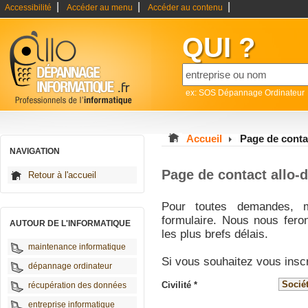
|
|
|
Accessibilité
Accéder au menu
Accéder au contenu
QUI ?
ex: SOS Dépannage Ordinateur
Accueil
Page de conta
NAVIGATION
Page de contact allo-
Retour à l'accueil
Pour toutes demandes, m
formulaire. Nous nous fero
AUTOUR DE L'INFORMATIQUE
les plus brefs délais.
maintenance informatique
Si vous souhaitez vous insc
dépannage ordinateur
Civilité *
récupération des données
entreprise informatique