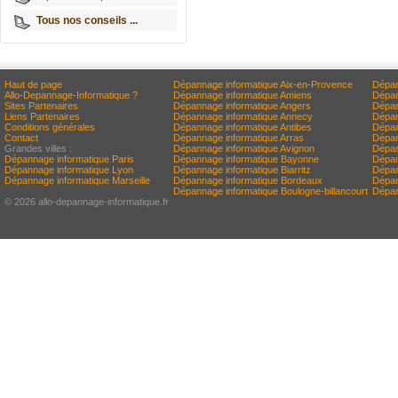
Tous nos conseils ...
Haut de page
Dépannage informatique Aix-en-Provence
Dépan
Allo-Depannage-Informatique ?
Dépannage informatique Amiens
Dépan
Sites Partenaires
Dépannage informatique Angers
Dépan
Liens Partenaires
Dépannage informatique Annecy
Dépan
Conditions générales
Dépannage informatique Antibes
Dépan
Contact
Dépannage informatique Arras
Dépan
Grandes villes :
Dépannage informatique Avignon
Dépan
Dépannage informatique Paris
Dépannage informatique Bayonne
Dépan
Dépannage informatique Lyon
Dépannage informatique Biarritz
Dépan
Dépannage informatique Marseille
Dépannage informatique Bordeaux
Dépan
Dépannage informatique Boulogne-billancourt
Dépan
© 2026 allo-depannage-informatique.fr