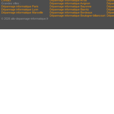
Contact
Dépannage informatique Arras
Dépan
Grandes villes :
Dépannage informatique Avignon
Dépan
Dépannage informatique Paris
Dépannage informatique Bayonne
Dépan
Dépannage informatique Lyon
Dépannage informatique Biarritz
Dépan
Dépannage informatique Marseille
Dépannage informatique Bordeaux
Dépan
Dépannage informatique Boulogne-billancourt
Dépan
© 2026 allo-depannage-informatique.fr