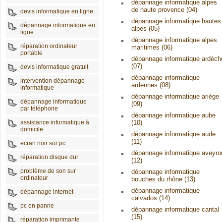
dépannage informatique alpes
de haute provence (04)
devis informatique en ligne
dépannage informatique hautes
dépannage informatique en
alpes (05)
ligne
dépannage informatique alpes
réparation ordinateur
maritimes (06)
portable
dépannage informatique ardèch
(07)
devis informatique gratuit
dépannage informatique
intervention dépannage
ardennes (08)
informatique
dépannage informatique ariège
dépannage informatique
(09)
par téléphone
dépannage informatique aube
assistance informatique à
(10)
domicile
dépannage informatique aude
(11)
ecran noir sur pc
dépannage informatique aveyro
réparation disque dur
(12)
problème de son sur
dépannage informatique
ordinateur
bouches du rhône (13)
dépannage informatique
dépannage internet
calvados (14)
pc en panne
dépannage informatique cantal
(15)
réparation imprimante