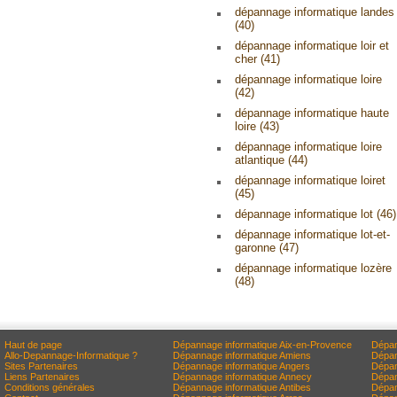
dépannage informatique landes
(40)
dépannage informatique loir et
cher (41)
dépannage informatique loire
(42)
dépannage informatique haute
loire (43)
dépannage informatique loire
atlantique (44)
dépannage informatique loiret
(45)
dépannage informatique lot (46)
dépannage informatique lot-et-
garonne (47)
dépannage informatique lozère
(48)
Haut de page
Dépannage informatique Aix-en-Provence
Dépan
Allo-Depannage-Informatique ?
Dépannage informatique Amiens
Dépan
Sites Partenaires
Dépannage informatique Angers
Dépan
Liens Partenaires
Dépannage informatique Annecy
Dépan
Conditions générales
Dépannage informatique Antibes
Dépan