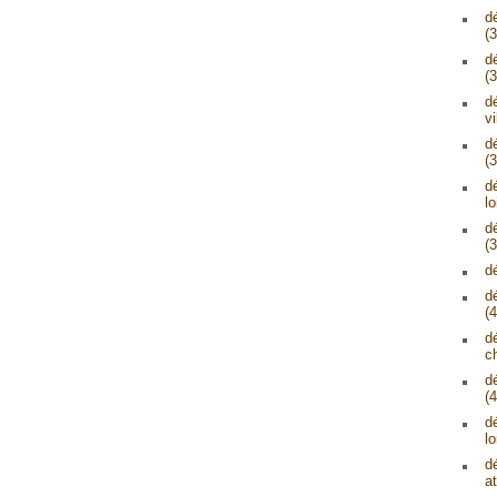
d
(3
d
(3
d
vi
d
(3
d
lo
d
(3
d
d
(4
d
c
d
(4
d
lo
d
at