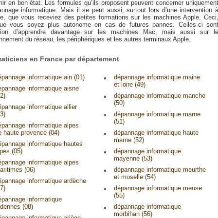
nir en bon état. Les formules qu’ils proposent peuvent concerner uniquemen
annage informatique. Mais il se peut aussi, surtout lors d’une intervention 
le, que vous receviez des petites formations sur les machines Apple. Ceci
ue vous soyez plus autonome en cas de futures pannes. Celles-ci son
sion d’apprendre davantage sur les machines Mac, mais aussi sur l
nnement du réseau, les périphériques et les autres terminaux Apple.
maticiens en France par département
épannage informatique ain (01)
dépannage informatique maine
et loire (49)
épannage informatique aisne
2)
dépannage informatique manche
(50)
épannage informatique allier
3)
dépannage informatique marne
(51)
épannage informatique alpes
e haute provence (04)
dépannage informatique haute
marne (52)
épannage informatique hautes
lpes (05)
dépannage informatique
mayenne (53)
épannage informatique alpes
aritimes (06)
dépannage informatique meurthe
et moselle (54)
épannage informatique ardèche
7)
dépannage informatique meuse
(55)
épannage informatique
rdennes (08)
dépannage informatique
morbihan (56)
épannage informatique ariège