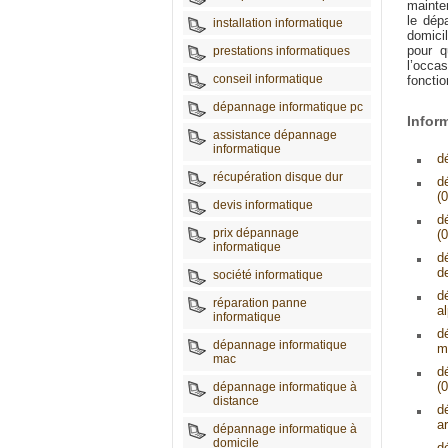
mainte
le dép
installation informatique
domici
pour q
prestations informatiques
l’occa
conseil informatique
fonctio
dépannage informatique pc
Infor
assistance dépannage
informatique
d
récupération disque dur
d
(0
devis informatique
d
prix dépannage
(0
informatique
d
d
société informatique
d
réparation panne
a
informatique
d
dépannage informatique
m
mac
d
(0
dépannage informatique à
distance
d
a
dépannage informatique à
domicile
d