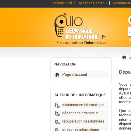
|
|
Accessibilité
Accéder au menu
Accéder au
A
NAVIGATION
Dépa
Page d'accueil
Vous 
dépann
Ayant 
AUTOUR DE L'INFORMATIQUE
effect
machine
maintenance informatique
Que v
dépannage ordinateur
techni
inform
récupération des données
dispos
donnée
entreprise informatique