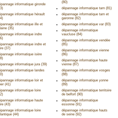
(80)
épannage informatique gironde
3)
dépannage informatique tarn (81)
épannage informatique hérault
dépannage informatique tarn et
4)
garonne (82)
épannage informatique ille et
dépannage informatique var (83)
laine (35)
dépannage informatique
épannage informatique indre
vaucluse (84)
6)
dépannage informatique vendée
épannage informatique indre et
(85)
ire (37)
dépannage informatique vienne
épannage informatique isère
(86)
8)
dépannage informatique haute
épannage informatique jura (39)
vienne (87)
épannage informatique landes
dépannage informatique vosges
0)
(88)
épannage informatique loir et
dépannage informatique yonne
her (41)
(89)
épannage informatique loire
dépannage informatique territoire
2)
de belfort (90)
épannage informatique haute
dépannage informatique
ire (43)
essonne (91)
épannage informatique loire
dépannage informatique hauts
lantique (44)
de seine (92)