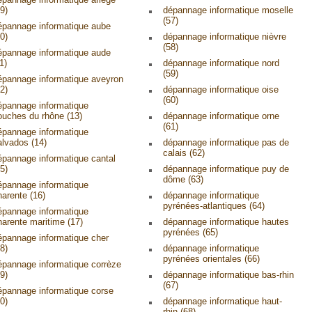
9)
dépannage informatique moselle
(57)
épannage informatique aube
0)
dépannage informatique nièvre
(58)
épannage informatique aude
1)
dépannage informatique nord
(59)
épannage informatique aveyron
2)
dépannage informatique oise
(60)
épannage informatique
ouches du rhône (13)
dépannage informatique orne
(61)
épannage informatique
alvados (14)
dépannage informatique pas de
calais (62)
épannage informatique cantal
5)
dépannage informatique puy de
dôme (63)
épannage informatique
harente (16)
dépannage informatique
pyrénées-atlantiques (64)
épannage informatique
harente maritime (17)
dépannage informatique hautes
pyrénées (65)
épannage informatique cher
8)
dépannage informatique
pyrénées orientales (66)
épannage informatique corrèze
9)
dépannage informatique bas-rhin
(67)
épannage informatique corse
0)
dépannage informatique haut-
rhin (68)