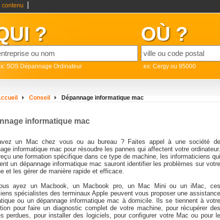
|
 contenu
QUI ?
OÙ ?
ex: SOS Dépannage Ordinateur
ex: Cergy ou 95000
ccueil
Conseil
Dépannage informatique mac
nnage informatique mac
avez un Mac chez vous ou au bureau ? Faites appel à une société d
age informatique mac pour résoudre les pannes qui affectent votre ordinateur
reçu une formation spécifique dans ce type de machine, les informaticiens qu
uent un dépannage informatique mac sauront identifier les problèmes sur votr
 et les gérer de manière rapide et efficace.
ous ayez un Macbook, un Macbook pro, un Mac Mini ou un iMac, ce
ciens spécialistes des terminaux Apple peuvent vous proposer une assistanc
atique ou un dépannage informatique mac à domicile. Ils se tiennent à votr
ition pour faire un diagnostic complet de votre machine, pour récupérer de
s perdues, pour installer des logiciels, pour configurer votre Mac ou pour l