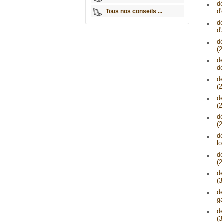
d
d'
Tous nos conseils ...
d
d
d
(2
d
d
d
(2
d
(2
d
(2
d
lo
d
(2
d
(3
d
g
d
(3