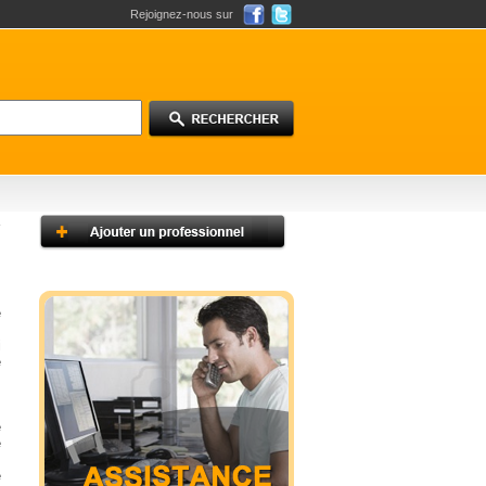
Rejoignez-nous sur
e
.
i
e
s
e
e
s
e