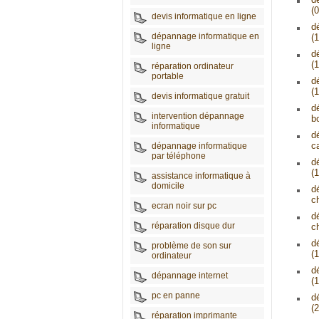
(0
devis informatique en ligne
d
dépannage informatique en
(1
ligne
d
(1
réparation ordinateur
portable
d
(1
devis informatique gratuit
d
intervention dépannage
b
informatique
d
c
dépannage informatique
par téléphone
d
(1
assistance informatique à
domicile
d
c
ecran noir sur pc
d
réparation disque dur
c
d
problème de son sur
(1
ordinateur
d
dépannage internet
(1
pc en panne
d
(2
réparation imprimante