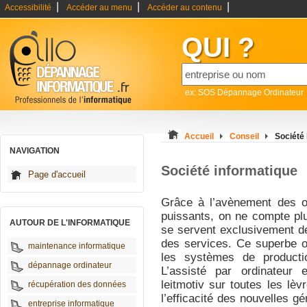
|
|
|
Accessibilité
Accéder au menu
Accéder au contenu
QUI ?
ex: SOS Dépannage Ordinateur
Accueil
Conseil
Société
NAVIGATION
Société informatique
Page d'accueil
Grâce à l’avènement des ou
puissants, on ne compte plu
AUTOUR DE L'INFORMATIQUE
se servent exclusivement de 
des services. Ce superbe o
maintenance informatique
les systèmes de producti
dépannage ordinateur
L’assisté par ordinateur 
leitmotiv sur toutes les lè
récupération des données
l’efficacité des nouvelles 
entreprise informatique