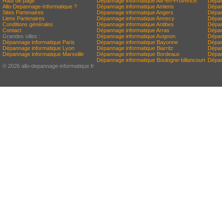
Haut de page
Dépannage informatique Aix-en-Provence
Dépan
Allo-Depannage-Informatique ?
Dépannage informatique Amiens
Dépan
Sites Partenaires
Dépannage informatique Angers
Dépan
Liens Partenaires
Dépannage informatique Annecy
Dépan
Conditions générales
Dépannage informatique Antibes
Dépan
Contact
Dépannage informatique Arras
Dépan
Grandes villes :
Dépannage informatique Avignon
Dépan
Dépannage informatique Paris
Dépannage informatique Bayonne
Dépan
Dépannage informatique Lyon
Dépannage informatique Biarritz
Dépan
Dépannage informatique Marseille
Dépannage informatique Bordeaux
Dépan
Dépannage informatique Boulogne-billancourt
Dépan
© 2026 allo-depannage-informatique.fr