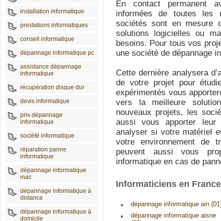
En contact permanent ave
installation informatique
informées de toutes les
sociétés sont en mesure de
prestations informatiques
solutions logicielles ou m
conseil informatique
besoins. Pour tous vos proje
une société de dépannage inf
dépannage informatique pc
assistance dépannage
Cette dernière analysera d’
informatique
de votre projet pour étudie
récupération disque dur
expérimentés vous apportero
devis informatique
vers la meilleure soluti
nouveaux projets, les soci
prix dépannage
aussi vous apporter leur a
informatique
analyser si votre matériel 
société informatique
votre environnement de tra
réparation panne
peuvent aussi vous pro
informatique
informatique en cas de pann
dépannage informatique
mac
Informaticiens en Franc
dépannage informatique à
distance
dépannage informatique ain (01
dépannage informatique à
dépannage informatique aisne
domicile