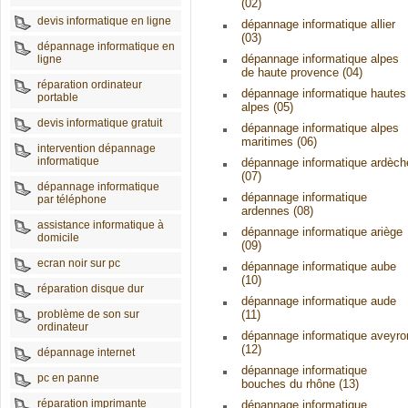
(02)
devis informatique en ligne
dépannage informatique allier
(03)
dépannage informatique en
dépannage informatique alpes
ligne
de haute provence (04)
réparation ordinateur
dépannage informatique hautes
portable
alpes (05)
devis informatique gratuit
dépannage informatique alpes
maritimes (06)
intervention dépannage
informatique
dépannage informatique ardèch
(07)
dépannage informatique
dépannage informatique
par téléphone
ardennes (08)
assistance informatique à
dépannage informatique ariège
domicile
(09)
ecran noir sur pc
dépannage informatique aube
(10)
réparation disque dur
dépannage informatique aude
problème de son sur
(11)
ordinateur
dépannage informatique aveyro
(12)
dépannage internet
dépannage informatique
pc en panne
bouches du rhône (13)
réparation imprimante
dépannage informatique