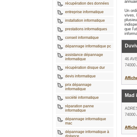
annuai
récupération des données
Un ord
entreprise informatique
vives, 
plusieu
installation informatique
indisp
que l'
prestations informatiques
informa
conseil informatique
Duviv
dépannage informatique pc
assistance dépannage
46 AV
informatique
74000
récupération disque dur
devis informatique
Affich
prix dépannage
informatique
Mad 
société informatique
réparation panne
ADRE
informatique
74000
dépannage informatique
mac
Affich
dépannage informatique à
distance