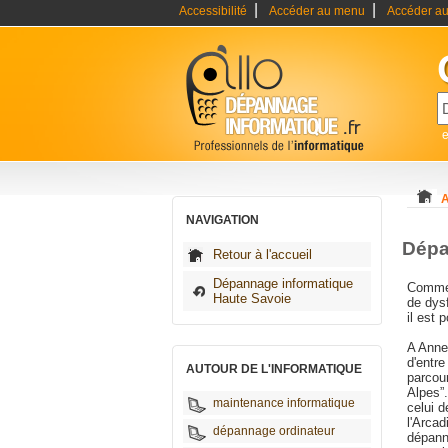
|
|
Accessibilité
Accéder au menu
Accéder au
A
NAVIGATION
Dépa
Retour à l'accueil
Dépannage informatique
Comme l
Haute Savoie
de dysf
il est 
A Annec
d'entre
AUTOUR DE L'INFORMATIQUE
parcour
Alpes”
maintenance informatique
celui d
l'Arcad
dépannage ordinateur
dépann