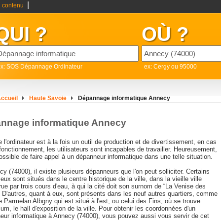
|
 contenu
QUI ?
OÙ ?
ex: SOS Dépannage Ordinateur
ex: Cergy ou 95000
ccueil
Haute Savoie
Dépannage informatique Annecy
nnage informatique Annecy
'ordinateur est à la fois un outil de production et de divertissement, en cas
onctionnement, les utilisateurs sont incapables de travailler. Heureusement,
possible de faire appel à un dépanneur informatique dans une telle situation.
y (74000), il existe plusieurs dépanneurs que l'on peut solliciter. Certains
 eux sont situés dans le centre historique de la ville, dans la vieille ville
ue par trois cours d'eau, à qui la cité doit son surnom de “La Venise des
. D'autres, quant à eux, sont présents dans les neuf autres quartiers, comme
e Parmelan Albgny qui est situé à l'est, ou celui des Fins, où se trouve
ium, le hall d'exposition de la ville. Pour obtenir les coordonnées d'un
eur informatique à Annecy (74000), vous pouvez aussi vous servir de cet