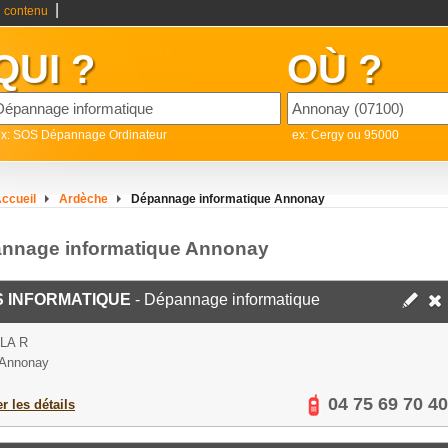
|
 contenu
QUI ?
OÙ ?
ex: SOS Dépannage Ordinateur
ex: Cergy ou 95000
ccueil
Ardèche
Dépannage informatique Annonay
nnage informatique Annonay
S INFORMATIQUE
- Dépannage informatique
 LA R
 Annonay
04 75 69 70 40
er les détails