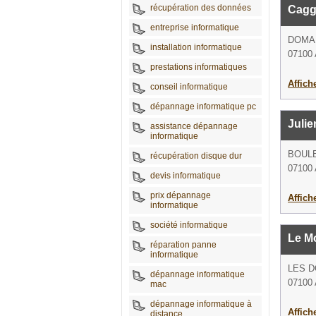
récupération des données
Cagg
entreprise informatique
DOMAI
installation informatique
07100
prestations informatiques
Affich
conseil informatique
dépannage informatique pc
Juli
assistance dépannage
informatique
BOULE
récupération disque dur
07100
devis informatique
prix dépannage
Affich
informatique
société informatique
Le M
réparation panne
informatique
LES D
dépannage informatique
07100
mac
dépannage informatique à
Affich
distance