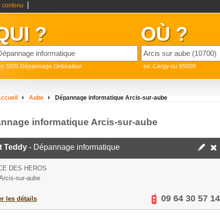
|
 contenu
QUI ?
OÙ ?
ex: SOS Dépannage Ordinateur
ex: Cergy ou 95000
ccueil
Aube
Dépannage informatique Arcis-sur-aube
nnage informatique Arcis-sur-aube
t Teddy
- Dépannage informatique
CE DES HEROS
Arcis-sur-aube
09 64 30 57 14
er les détails