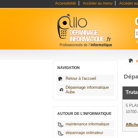
|
|
Accessibilité
Accéder au menu
Accéder au
A
NAVIGATION
Dépa
Retour à l'accueil
Dépannage informatique
Aube
Truta
5 PLA
10700 
AUTOUR DE L'INFORMATIQUE
maintenance informatique
Affich
dépannage ordinateur