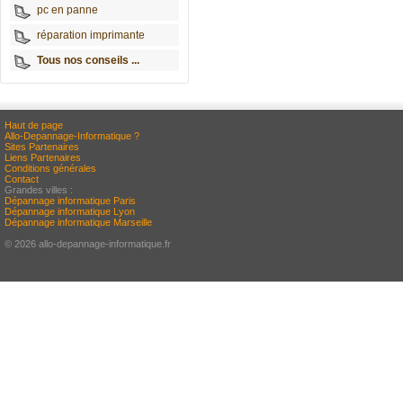
pc en panne
réparation imprimante
Tous nos conseils ...
Haut de page
Allo-Depannage-Informatique ?
Sites Partenaires
Liens Partenaires
Conditions générales
Contact
Grandes villes :
Dépannage informatique Paris
Dépannage informatique Lyon
Dépannage informatique Marseille
© 2026 allo-depannage-informatique.fr