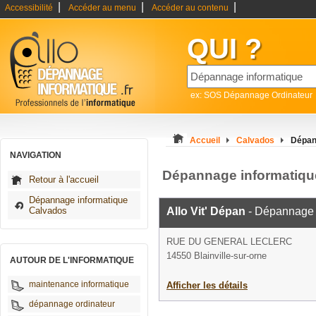
|
|
|
Accessibilité
Accéder au menu
Accéder au contenu
QUI ?
ex: SOS Dépannage Ordinateur
Accueil
Calvados
Dépann
NAVIGATION
Dépannage informatique
Retour à l'accueil
Dépannage informatique
Calvados
Allo Vit' Dépan
- Dépannage 
RUE DU GENERAL LECLERC
14550 Blainville-sur-orne
AUTOUR DE L'INFORMATIQUE
maintenance informatique
Afficher les détails
dépannage ordinateur