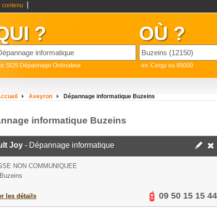
|
 contenu
QUI ?
OÙ ?
ex: SOS Dépannage Ordinateur
ex: Cergy ou 95000
ccueil
Aveyron
Dépannage informatique Buzeins
nnage informatique Buzeins
lt Joy
- Dépannage informatique
SSE NON COMMUNIQUEE
Buzeins
09 50 15 15 44
er les détails