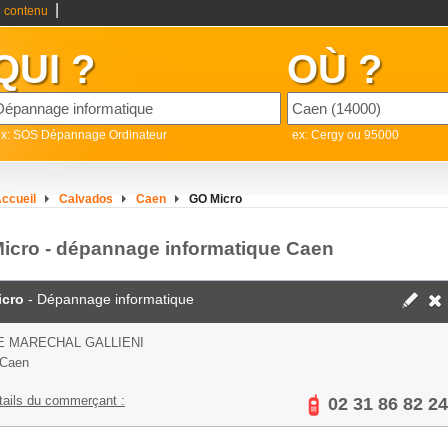
|
 contenu
QUI ?
OÙ ?
ex: SOS Dépannage Ordinateur
ex: Cergy ou 95000
ccueil
Calvados
Caen
GO Micro
icro - dépannage informatique Caen
cro
- Dépannage informatique
E MARECHAL GALLIENI
 Caen
tails du commerçant :
02 31 86 82 24