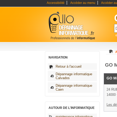
|
|
Accessibilité
Accéder au menu
Accéder au
A
NAVIGATION
GO M
Retour à l'accueil
Dépannage informatique
Calvados
GO Mi
Dépannage informatique
Caen
24 RU
14000
Les dé
AUTOUR DE L'INFORMATIQUE
maintenance informatique