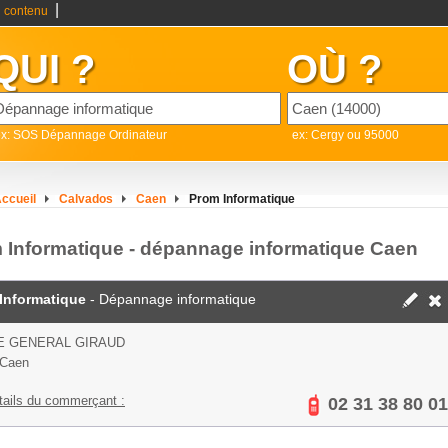
|
 contenu
QUI ?
OÙ ?
ex: SOS Dépannage Ordinateur
ex: Cergy ou 95000
ccueil
Calvados
Caen
Prom Informatique
 Informatique - dépannage informatique Caen
Informatique
- Dépannage informatique
E GENERAL GIRAUD
 Caen
tails du commerçant :
02 31 38 80 01