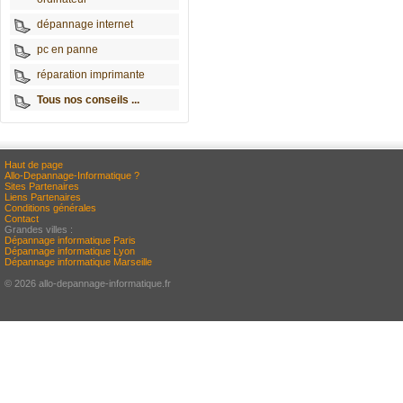
dépannage internet
pc en panne
réparation imprimante
Tous nos conseils ...
Haut de page
Allo-Depannage-Informatique ?
Sites Partenaires
Liens Partenaires
Conditions générales
Contact
Grandes villes :
Dépannage informatique Paris
Dépannage informatique Lyon
Dépannage informatique Marseille
© 2026 allo-depannage-informatique.fr