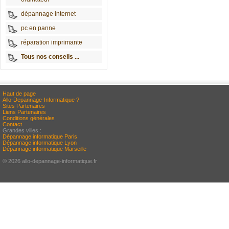
dépannage internet
pc en panne
réparation imprimante
Tous nos conseils ...
Haut de page
Allo-Depannage-Informatique ?
Sites Partenaires
Liens Partenaires
Conditions générales
Contact
Grandes villes :
Dépannage informatique Paris
Dépannage informatique Lyon
Dépannage informatique Marseille
© 2026 allo-depannage-informatique.fr