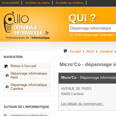
|
|
|
Accessibilité
Accéder au menu
Accéder au contenu
QUI ?
ex: SOS Dépannage Ordinateur
Accueil
Nord
Cambrai
NAVIGATION
Micro'Co - dépannage i
Retour à l'accueil
Dépannage informatique
Nord
Micro'Co
- Dépannage informati
Dépannage informatique
Cambrai
AVENUE DE PARIS
59400 Cambrai
Les détails du commerçant :
AUTOUR DE L'INFORMATIQUE
maintenance informatique