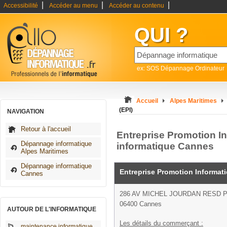
|
|
|
Accessibilité
Accéder au menu
Accéder au contenu
QUI ?
ex: SOS Dépannage Ordinateur
Accueil
Alpes Maritimes
(EPI)
NAVIGATION
Retour à l'accueil
Entreprise Promotion I
Dépannage informatique
informatique Cannes
Alpes Maritimes
Dépannage informatique
Entreprise Promotion Informati
Cannes
286 AV MICHEL JOURDAN RESD P
06400 Cannes
AUTOUR DE L'INFORMATIQUE
Les détails du commerçant :
maintenance informatique