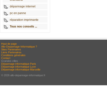
dépannage internet
pc en panne
réparation imprimante
Tous nos conseils ...
Haut de page
Allo-Depannage-Informatique ?
Sites Partenaires
Liens Partenaires
Conditions générales
Contact
Grandes villes :
Dépannage informatique Paris
Dépannage informatique Lyon
Dépannage informatique Marseille
© 2026 allo-depannage-informatique.fr