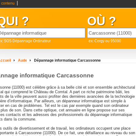
|
 contenu
QUI ?
OÙ ?
ex: SOS Dépannage Ordinateur
ex: Cergy ou 95000
ccueil
Aude
Dépannage informatique Carcassonne
nnage informatique Carcassonne
onne (11000) est célèbre grâce à sa belle cité et son ensemble architectural
l qui comprend le Château de Comtal. A part ce riche patrimoine bâti, les
ts de la ville peuvent aussi profiter des dernières avancées de la technologie
ère d’informatique. Par ailleurs, un dépanneur informatique est simple à
ter en cas de problèmes. Tel est le cas par exemple quand son ordinateur
 plus de son. Dans cette optique, cet annuaire en ligne propose sur ses
les contacts et les adresses des professionnels du dépannage informatique
ts dans la commune.
is outils de divertissement et de travail, les ordinateurs occupent une place
portante à Carcassonne (11000). De ce fait, une défaillance au niveau du son