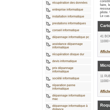
consti
récupération des données
faire, 
ressou
entreprise informatique
pilote.
Le cas 
installation informatique
prestations informatiques
Cart
conseil informatique
41 B
dépannage informatique pc
11000
assistance dépannage
informatique
Affich
récupération disque dur
devis informatique
Micro
prix dépannage
informatique
11 RU
société informatique
11000
réparation panne
informatique
Affich
dépannage informatique
mac
Roqu
dépannage informatique à
distance