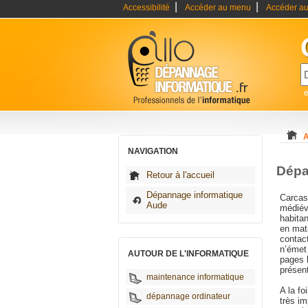
|
|
Accessibilité
Accéder au menu
Accéder au
A
NAVIGATION
Dépa
Retour à l'accueil
Dépannage informatique
Carcass
Aude
médiéva
habitan
en mati
contac
n’émet
AUTOUR DE L'INFORMATIQUE
pages 
présen
maintenance informatique
A la fo
dépannage ordinateur
très im