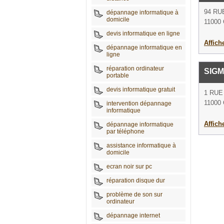
94 RU
dépannage informatique à
domicile
11000
devis informatique en ligne
Affich
dépannage informatique en
ligne
réparation ordinateur
SIG
portable
devis informatique gratuit
1 RUE
11000
intervention dépannage
informatique
Affich
dépannage informatique
par téléphone
assistance informatique à
domicile
ecran noir sur pc
réparation disque dur
problème de son sur
ordinateur
dépannage internet