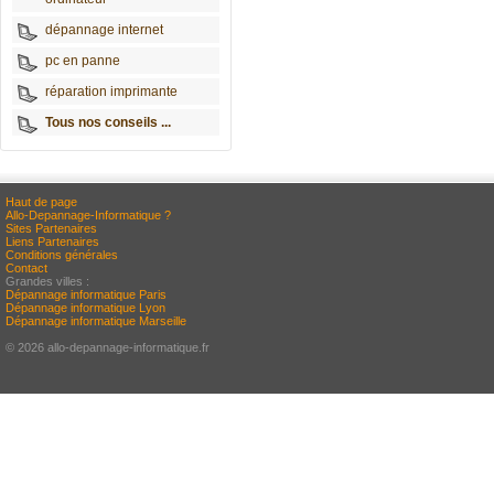
dépannage internet
pc en panne
réparation imprimante
Tous nos conseils ...
Haut de page
Allo-Depannage-Informatique ?
Sites Partenaires
Liens Partenaires
Conditions générales
Contact
Grandes villes :
Dépannage informatique Paris
Dépannage informatique Lyon
Dépannage informatique Marseille
© 2026 allo-depannage-informatique.fr