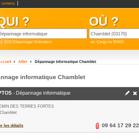
|
 contenu
QUI ?
OÙ ?
ex: SOS Dépannage Ordinateur
ex: Cergy ou 95000
ccueil
Allier
Dépannage informatique Chamblet
nnage informatique Chamblet
PTOS
- Dépannage informatique
EMIN DES TERRES FORTES
 Chamblet
09 64 17 29 22
er les détails