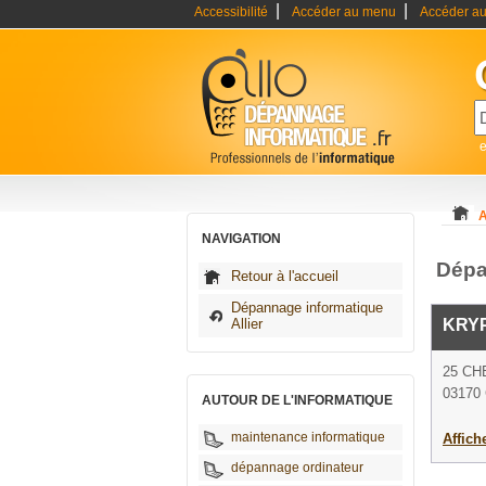
|
|
Accessibilité
Accéder au menu
Accéder au
A
NAVIGATION
Dépa
Retour à l'accueil
Dépannage informatique
Allier
KRY
25 CH
03170
AUTOUR DE L'INFORMATIQUE
maintenance informatique
Affich
dépannage ordinateur