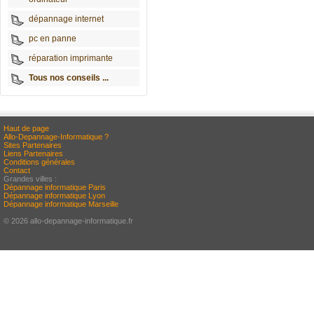
dépannage internet
pc en panne
réparation imprimante
Tous nos conseils ...
Haut de page
Allo-Depannage-Informatique ?
Sites Partenaires
Liens Partenaires
Conditions générales
Contact
Grandes villes :
Dépannage informatique Paris
Dépannage informatique Lyon
Dépannage informatique Marseille
© 2026 allo-depannage-informatique.fr