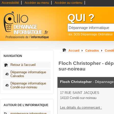
|
|
|
Accessibilité
Accéder au menu
Accéder au contenu
QUI ?
ex: SOS Dépannage Ordinateur
Accueil
Calvados
Condé
NAVIGATION
Floch Christopher - dé
Retour à l'accueil
sur-noireau
Dépannage informatique
Calvados
Floch Christopher
- Dépannage 
Dépannage informatique
Condé-sur-noireau
17 RUE SAINT JACQUES
14110 Condé-sur-noireau
AUTOUR DE L'INFORMATIQUE
Les détails du commerçant :
maintenance informatique