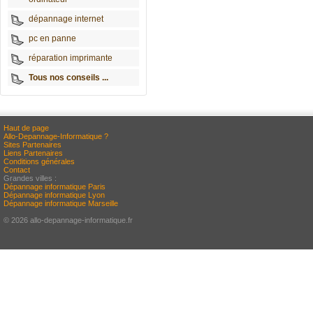
dépannage internet
pc en panne
réparation imprimante
Tous nos conseils ...
Haut de page
Allo-Depannage-Informatique ?
Sites Partenaires
Liens Partenaires
Conditions générales
Contact
Grandes villes :
Dépannage informatique Paris
Dépannage informatique Lyon
Dépannage informatique Marseille
© 2026 allo-depannage-informatique.fr