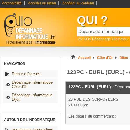
|
|
|
Accessibilité
Accéder au menu
Accéder au contenu
QUI ?
ex: SOS Dépannage Ordinateur
Accueil
Côte d'Or
Dijon
NAVIGATION
123PC - EURL (EURL) - 
Retour à l'accueil
Dépannage informatique
Côte d'Or
123PC - EURL (EURL)
- Dépanna
Dépannage informatique
Dijon
23 RUE DES CORROYEURS
21000 Dijon
Les détails du commerçant :
AUTOUR DE L'INFORMATIQUE
maintenance informatique