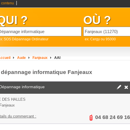
|
 contenu
QUI ?
OÙ ?
ex: SOS Dépannage Ordinateur
ex: Cergy ou 95000
ccueil
Aude
Fanjeaux
AAI
- dépannage informatique Fanjeaux
Dépannage informatique
 DES HALLES
Fanjeaux
tails du commerçant :
04 68 24 69 16