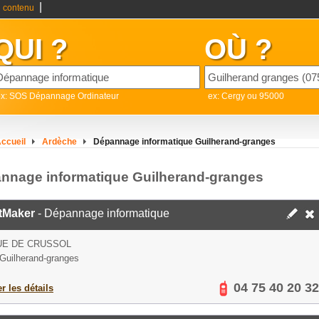
|
 contenu
QUI ?
OÙ ?
ex: SOS Dépannage Ordinateur
ex: Cergy ou 95000
ccueil
Ardèche
Dépannage informatique Guilherand-granges
nnage informatique Guilherand-granges
tMaker
- Dépannage informatique
UE DE CRUSSOL
Guilherand-granges
04 75 40 20 32
er les détails