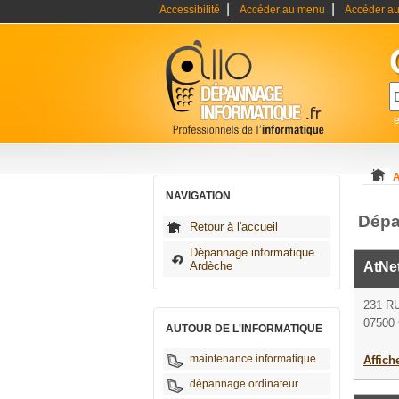
|
|
Accessibilité
Accéder au menu
Accéder au
A
NAVIGATION
Dépa
Retour à l'accueil
Dépannage informatique
Ardèche
AtNe
231 R
07500 
AUTOUR DE L'INFORMATIQUE
maintenance informatique
Affich
dépannage ordinateur