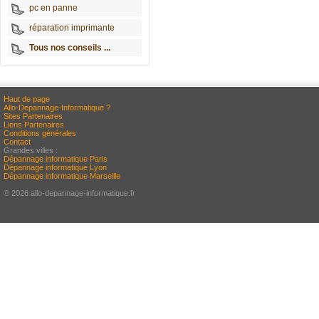
pc en panne
réparation imprimante
Tous nos conseils ...
Haut de page
Allo-Depannage-Informatique ?
Sites Partenaires
Liens Partenaires
Conditions générales
Contact
Grandes villes :
Dépannage informatique Paris
Dépannage informatique Lyon
Dépannage informatique Marseille
© 2026 allo-depannage-informatique.fr