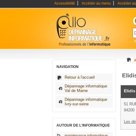
|
|
Accessibilité
Accéder au menu
Accéder au
A
NAVIGATION
Elidi
Retour à l'accueil
Dépannage informatique
Val de Marne
Elidis
Dépannage informatique
Ivry-sur-seine
51 RU
94200 
Les dé
AUTOUR DE L'INFORMATIQUE
maintenance informatique