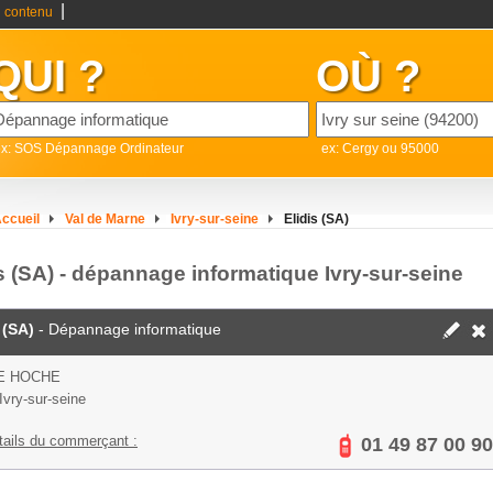
|
 contenu
QUI ?
OÙ ?
ex: SOS Dépannage Ordinateur
ex: Cergy ou 95000
ccueil
Val de Marne
Ivry-sur-seine
Elidis (SA)
s (SA) - dépannage informatique Ivry-sur-seine
 (SA)
- Dépannage informatique
E HOCHE
Ivry-sur-seine
tails du commerçant :
01 49 87 00 90