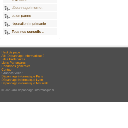
dépannage internet
pc en panne
réparation imprimante
Tous nos conseils ...
Haut de page
Allo-Depannage-Informatique ?
Sites Partenaires
Liens Partenaires
Conditions générales
Contact
Grandes villes :
Dépannage informatique Paris
Dépannage informatique Lyon
Dépannage informatique Marseille
© 2026 allo-depannage-informatique.fr