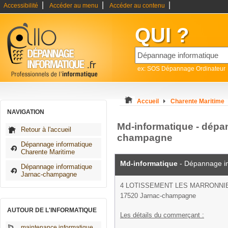
|
|
|
Accessibilité
Accéder au menu
Accéder au contenu
QUI ?
ex: SOS Dépannage Ordinateur
Accueil
Charente Maritime
NAVIGATION
Md-informatique - dépa
Retour à l'accueil
champagne
Dépannage informatique
Charente Maritime
Md-informatique
- Dépannage i
Dépannage informatique
Jarnac-champagne
4 LOTISSEMENT LES MARRONNI
17520 Jarnac-champagne
AUTOUR DE L'INFORMATIQUE
Les détails du commerçant :
maintenance informatique