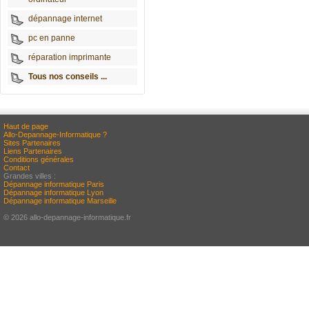
dépannage internet
pc en panne
réparation imprimante
Tous nos conseils ...
Haut de page
Allo-Depannage-Informatique ?
Sites Partenaires
Liens Partenaires
Conditions générales
Contact
Grandes villes :
Dépannage informatique Paris
Dépannage informatique Lyon
Dépannage informatique Marseille
© 2026 allo-depannage-informatique.fr