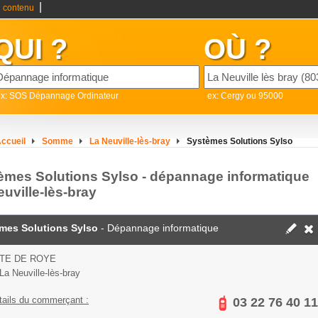
|
 contenu
QUI ?
OÙ ?
ex: SOS Dépannage Ordinateur
ex: Cergy ou 95000
ccueil
Somme
La Neuville-lès-bray
Systèmes Solutions Sylso
èmes Solutions Sylso - dépannage informatique
uville-lès-bray
mes Solutions Sylso
- Dépannage informatique
TE DE ROYE
La Neuville-lès-bray
tails du commerçant :
03 22 76 40 11