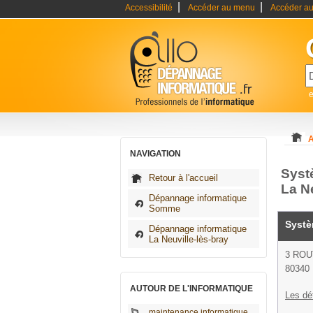
|
|
Accessibilité
Accéder au menu
Accéder au
A
NAVIGATION
Syst
Retour à l'accueil
La Ne
Dépannage informatique
Somme
Systè
Dépannage informatique
La Neuville-lès-bray
3 ROU
80340 
AUTOUR DE L'INFORMATIQUE
Les dé
maintenance informatique