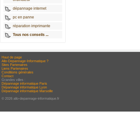
dépannage internet
pc en panne
réparation imprimante
Tous nos conseils ...
Haut de page
Allo-Depannage-Informatique ?
Sites Partenaires
Liens Partenaires
Conditions générales
Contact
Grandes villes :
Dépannage informatique Paris
Dépannage informatique Lyon
Dépannage informatique Marseille
© 2026 allo-depannage-informatique.fr