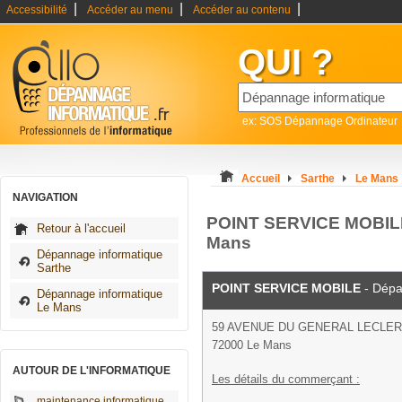
|
|
|
Accessibilité
Accéder au menu
Accéder au contenu
QUI ?
ex: SOS Dépannage Ordinateur
Accueil
Sarthe
Le Mans
NAVIGATION
POINT SERVICE MOBILE 
Retour à l'accueil
Mans
Dépannage informatique
Sarthe
POINT SERVICE MOBILE
- Dépa
Dépannage informatique
Le Mans
59 AVENUE DU GENERAL LECLE
72000 Le Mans
AUTOUR DE L'INFORMATIQUE
Les détails du commerçant :
maintenance informatique