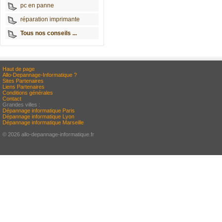
pc en panne
réparation imprimante
Tous nos conseils ...
Haut de page
Allo-Depannage-Informatique ?
Sites Partenaires
Liens Partenaires
Conditions générales
Contact
Grandes villes :
Dépannage informatique Paris
Dépannage informatique Lyon
Dépannage informatique Marseille
© 2026 allo-depannage-informatique.fr