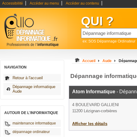
|
|
|
Accessibilité
Accéder au menu
Accéder au contenu
QUI ?
ex: SOS Dépannage Ordinateur
Accueil
Aude
Dépannage
NAVIGATION
Dépannage informatiqu
Retour à l'accueil
Dépannage informatique
Aude
Atom Informatique
- Dépanna
4 BOULEVARD GALLIENI
11200 Lézignan-corbières
AUTOUR DE L'INFORMATIQUE
maintenance informatique
Afficher les détails
dépannage ordinateur