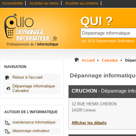
|
|
|
Accessibilité
Accéder au menu
Accéder au contenu
QUI ?
ex: SOS Dépannage Ordinateur
Accueil
Calvados
Dépan
NAVIGATION
Dépannage informatiqu
Retour à l'accueil
Dépannage informatique
Calvados
CRUCHON
- Dépannage info
12 RUE HENRI CHERON
14100 Lisieux
AUTOUR DE L'INFORMATIQUE
maintenance informatique
Afficher les détails
dépannage ordinateur