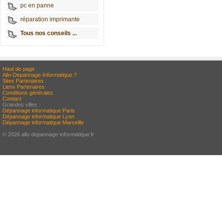
pc en panne
réparation imprimante
Tous nos conseils ...
Haut de page
Allo-Depannage-Informatique ?
Sites Partenaires
Liens Partenaires
Conditions générales
Contact
Grandes villes :
Dépannage informatique Paris
Dépannage informatique Lyon
Dépannage informatique Marseille
© 2026 allo-depannage-informatique.fr