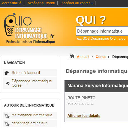
|
|
|
Accessibilité
Accéder au menu
Accéder au contenu
QUI ?
ex: SOS Dépannage Ordinateur
Accueil
Corse
Dépannag
NAVIGATION
Dépannage informatiqu
Retour à l'accueil
Dépannage informatique
Corse
Marana Service Informatiqu
ROUTE PINETO
20290 Lucciana
AUTOUR DE L'INFORMATIQUE
maintenance informatique
Afficher les détails
dépannage ordinateur