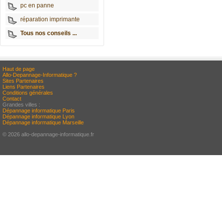
pc en panne
réparation imprimante
Tous nos conseils ...
Haut de page
Allo-Depannage-Informatique ?
Sites Partenaires
Liens Partenaires
Conditions générales
Contact
Grandes villes :
Dépannage informatique Paris
Dépannage informatique Lyon
Dépannage informatique Marseille
© 2026 allo-depannage-informatique.fr