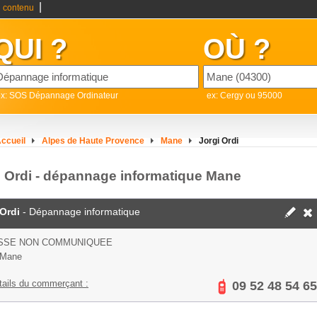
|
 contenu
QUI ?
OÙ ?
ex: SOS Dépannage Ordinateur
ex: Cergy ou 95000
ccueil
Alpes de Haute Provence
Mane
Jorgi Ordi
i Ordi - dépannage informatique Mane
 Ordi
- Dépannage informatique
SSE NON COMMUNIQUEE
 Mane
tails du commerçant :
09 52 48 54 65