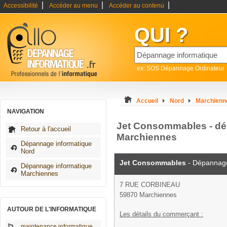
|
|
|
Accessibilité
Accéder au menu
Accéder au contenu
QUI ?
ex: SOS Dépannage Ordinateur
Accueil
Nord
Marchienn
NAVIGATION
Jet Consommables - dé
Retour à l'accueil
Marchiennes
Dépannage informatique
Nord
Jet Consommables
- Dépannage
Dépannage informatique
Marchiennes
7 RUE CORBINEAU
59870 Marchiennes
AUTOUR DE L'INFORMATIQUE
Les détails du commerçant :
maintenance informatique