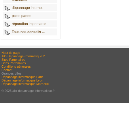
dépannage internet
pc en panne
réparation imprimante
Tous nos conseils ...
Haut de page
Allo-Depannage-Informatique ?
Sites Partenaires
Liens Partenaires
Conditions générales
Contact
Grandes villes :
Dépannage informatique Paris
Dépannage informatique Lyon
Dépannage informatique Marseille
© 2026 allo-depannage-informatique.fr