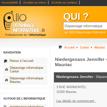
|
|
|
Accessibilité
Accéder au menu
Accéder au contenu
QUI ?
ex: SOS Dépannage Ordinateur
Accueil
Cantal
Mauriac
NAVIGATION
Niedergesass Jennifer 
Retour à l'accueil
Mauriac
Dépannage informatique
Cantal
Niedergesass Jennifer
- Dépann
Dépannage informatique
Mauriac
3 RUE MARMONTEL
15200 Mauriac
AUTOUR DE L'INFORMATIQUE
Les détails du commerçant :
maintenance informatique