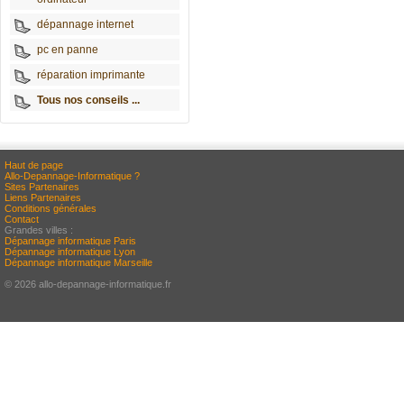
dépannage internet
pc en panne
réparation imprimante
Tous nos conseils ...
Haut de page
Allo-Depannage-Informatique ?
Sites Partenaires
Liens Partenaires
Conditions générales
Contact
Grandes villes :
Dépannage informatique Paris
Dépannage informatique Lyon
Dépannage informatique Marseille
© 2026 allo-depannage-informatique.fr