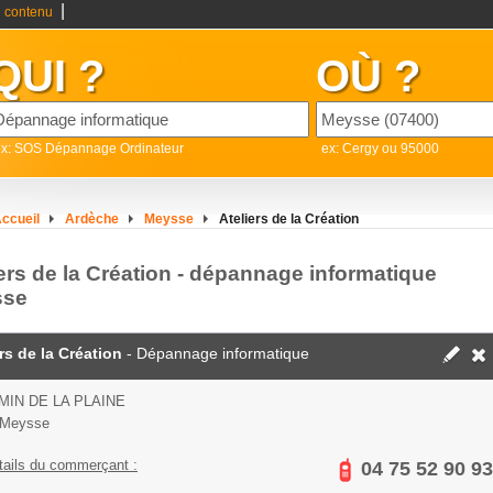
|
 contenu
QUI ?
OÙ ?
ex: SOS Dépannage Ordinateur
ex: Cergy ou 95000
ccueil
Ardèche
Meysse
Ateliers de la Création
iers de la Création - dépannage informatique
sse
rs de la Création
- Dépannage informatique
MIN DE LA PLAINE
 Meysse
tails du commerçant :
04 75 52 90 93