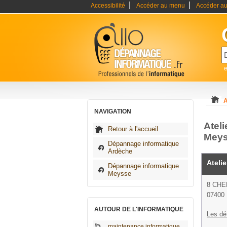
|
|
Accessibilité
Accéder au menu
Accéder au
A
NAVIGATION
Atel
Retour à l'accueil
Mey
Dépannage informatique
Ardèche
Atelie
Dépannage informatique
Meysse
8 CHE
07400
AUTOUR DE L'INFORMATIQUE
Les dé
maintenance informatique