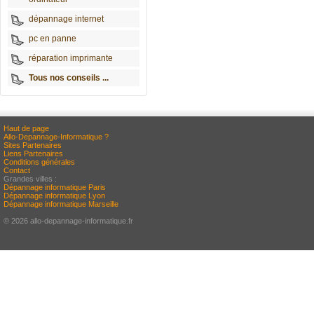
dépannage internet
pc en panne
réparation imprimante
Tous nos conseils ...
Haut de page
Allo-Depannage-Informatique ?
Sites Partenaires
Liens Partenaires
Conditions générales
Contact
Grandes villes :
Dépannage informatique Paris
Dépannage informatique Lyon
Dépannage informatique Marseille
© 2026 allo-depannage-informatique.fr