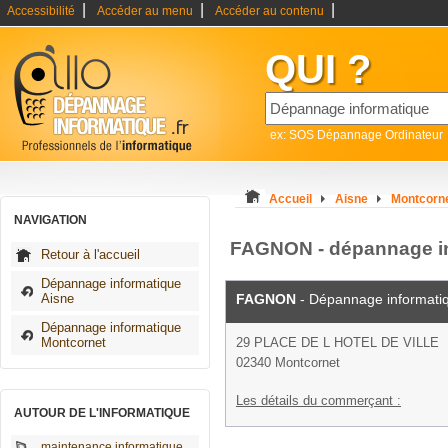
|
|
|
Accessibilité
Accéder au menu
Accéder au contenu
QUI ?
ex: SOS Dépannage Ordinateur
Accueil
Aisne
Montcorn
NAVIGATION
FAGNON - dépannage in
Retour à l'accueil
Dépannage informatique
Aisne
FAGNON
- Dépannage informati
Dépannage informatique
Montcornet
29 PLACE DE L HOTEL DE VILLE
02340 Montcornet
Les détails du commerçant :
AUTOUR DE L'INFORMATIQUE
maintenance informatique