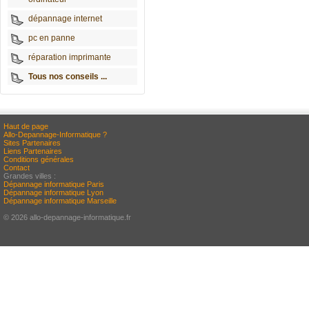
dépannage internet
pc en panne
réparation imprimante
Tous nos conseils ...
Haut de page
Allo-Depannage-Informatique ?
Sites Partenaires
Liens Partenaires
Conditions générales
Contact
Grandes villes :
Dépannage informatique Paris
Dépannage informatique Lyon
Dépannage informatique Marseille
© 2026 allo-depannage-informatique.fr