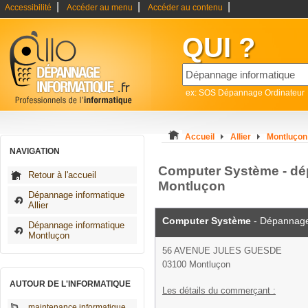
|
|
|
Accessibilité
Accéder au menu
Accéder au contenu
QUI ?
ex: SOS Dépannage Ordinateur
Accueil
Allier
Montluçon
NAVIGATION
Computer Système - dé
Retour à l'accueil
Montluçon
Dépannage informatique
Allier
Computer Système
- Dépannage
Dépannage informatique
Montluçon
56 AVENUE JULES GUESDE
03100 Montluçon
AUTOUR DE L'INFORMATIQUE
Les détails du commerçant :
maintenance informatique