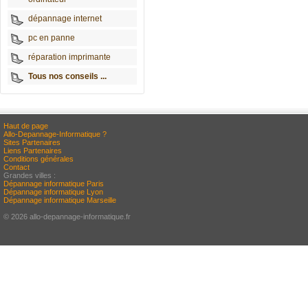
dépannage internet
pc en panne
réparation imprimante
Tous nos conseils ...
Haut de page
Allo-Depannage-Informatique ?
Sites Partenaires
Liens Partenaires
Conditions générales
Contact
Grandes villes :
Dépannage informatique Paris
Dépannage informatique Lyon
Dépannage informatique Marseille
© 2026 allo-depannage-informatique.fr