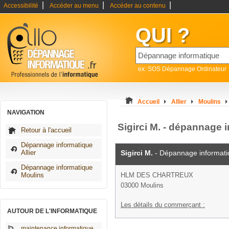
|
|
|
Accessibilité
Accéder au menu
Accéder au contenu
QUI ?
ex: SOS Dépannage Ordinateur
Accueil
Allier
Moulins
NAVIGATION
Sigirci M. - dépannage 
Retour à l'accueil
Dépannage informatique
Allier
Sigirci M.
- Dépannage informati
Dépannage informatique
Moulins
HLM DES CHARTREUX
03000 Moulins
Les détails du commerçant :
AUTOUR DE L'INFORMATIQUE
maintenance informatique