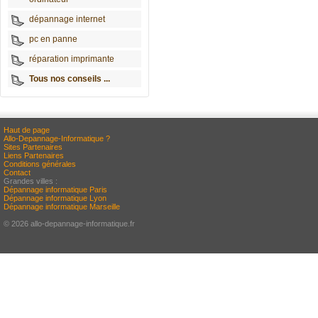
dépannage internet
pc en panne
réparation imprimante
Tous nos conseils ...
Haut de page
Allo-Depannage-Informatique ?
Sites Partenaires
Liens Partenaires
Conditions générales
Contact
Grandes villes :
Dépannage informatique Paris
Dépannage informatique Lyon
Dépannage informatique Marseille
© 2026 allo-depannage-informatique.fr