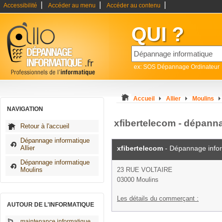
|
|
|
Accessibilité
Accéder au menu
Accéder au contenu
QUI ?
ex: SOS Dépannage Ordinateur
Accueil
Allier
Moulins
NAVIGATION
xfibertelecom - dépann
Retour à l'accueil
Dépannage informatique
Allier
xfibertelecom
- Dépannage info
Dépannage informatique
Moulins
23 RUE VOLTAIRE
03000 Moulins
Les détails du commerçant :
AUTOUR DE L'INFORMATIQUE
maintenance informatique