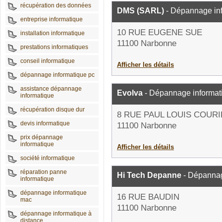
récupération des données
DMS (SARL)
- Dépannage in
entreprise informatique
10 RUE EUGENE SUE
installation informatique
11100 Narbonne
prestations informatiques
conseil informatique
Afficher les détails
dépannage informatique pc
assistance dépannage
Evolva
- Dépannage informat
informatique
récupération disque dur
8 RUE PAUL LOUIS COUR
devis informatique
11100 Narbonne
prix dépannage
informatique
Afficher les détails
société informatique
réparation panne
Hi Tech Depanne
- Dépannag
informatique
dépannage informatique
16 RUE BAUDIN
mac
11100 Narbonne
dépannage informatique à
distance