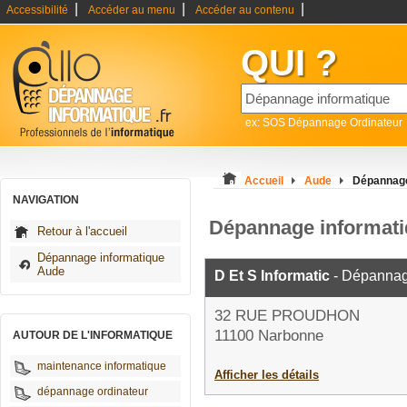
|
|
|
Accessibilité
Accéder au menu
Accéder au contenu
QUI ?
ex: SOS Dépannage Ordinateur
Accueil
Aude
Dépannage
NAVIGATION
Dépannage informat
Retour à l'accueil
Dépannage informatique
Aude
D Et S Informatic
- Dépannag
32 RUE PROUDHON
11100 Narbonne
AUTOUR DE L'INFORMATIQUE
maintenance informatique
Afficher les détails
dépannage ordinateur