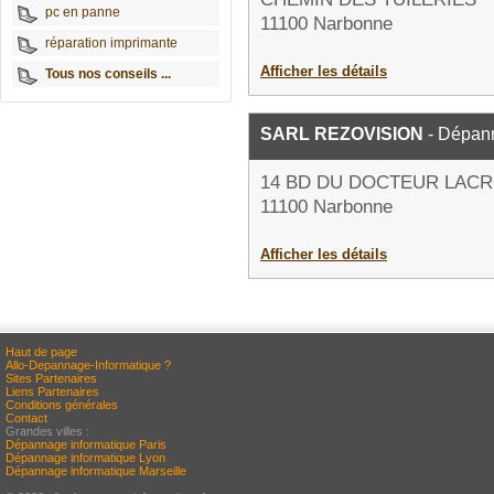
pc en panne
11100 Narbonne
réparation imprimante
Afficher les détails
Tous nos conseils ...
SARL REZOVISION
- Dépann
14 BD DU DOCTEUR LACR
11100 Narbonne
Afficher les détails
Haut de page
Allo-Depannage-Informatique ?
Sites Partenaires
Liens Partenaires
Conditions générales
Contact
Grandes villes :
Dépannage informatique Paris
Dépannage informatique Lyon
Dépannage informatique Marseille