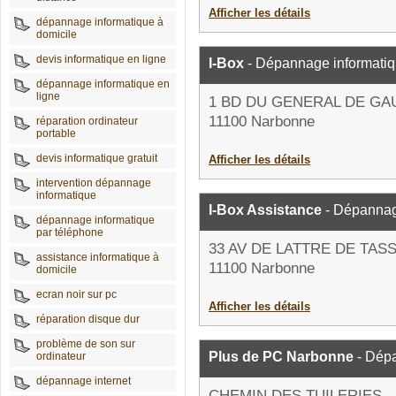
Afficher les détails
dépannage informatique à
domicile
devis informatique en ligne
I-Box
- Dépannage informati
dépannage informatique en
ligne
1 BD DU GENERAL DE GA
11100 Narbonne
réparation ordinateur
portable
devis informatique gratuit
Afficher les détails
intervention dépannage
informatique
I-Box Assistance
- Dépannag
dépannage informatique
par téléphone
33 AV DE LATTRE DE TAS
assistance informatique à
11100 Narbonne
domicile
ecran noir sur pc
Afficher les détails
réparation disque dur
problème de son sur
Plus de PC Narbonne
- Dépa
ordinateur
dépannage internet
CHEMIN DES TUILERIES