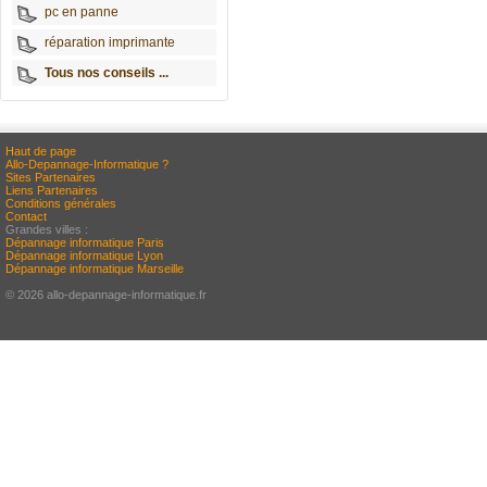
pc en panne
réparation imprimante
Tous nos conseils ...
Haut de page
Allo-Depannage-Informatique ?
Sites Partenaires
Liens Partenaires
Conditions générales
Contact
Grandes villes :
Dépannage informatique Paris
Dépannage informatique Lyon
Dépannage informatique Marseille
© 2026 allo-depannage-informatique.fr