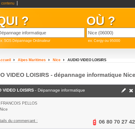
|
 contenu
QUI ?
OÙ ?
ex: SOS Dépannage Ordinateur
ex: Cergy ou 95000
ccueil
Alpes Maritimes
Nice
AUDIO VIDEO LOISIRS
O VIDEO LOISIRS - dépannage informatique Nic
 VIDEO LOISIRS
- Dépannage informatique
 FRANCOIS PELLOS
Nice
tails du commerçant :
06 80 70 27 42