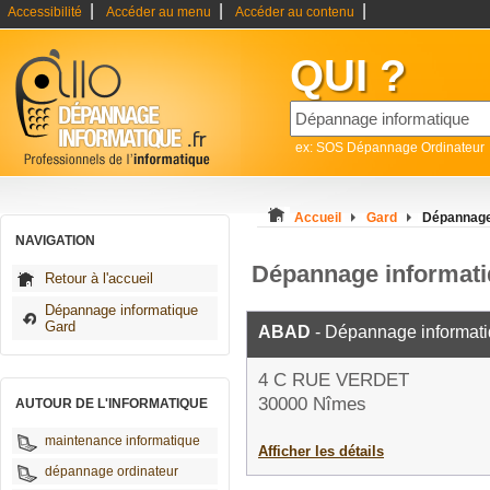
|
|
|
Accessibilité
Accéder au menu
Accéder au contenu
QUI ?
ex: SOS Dépannage Ordinateur
Accueil
Gard
Dépannage
NAVIGATION
Dépannage informat
Retour à l'accueil
Dépannage informatique
Gard
ABAD
- Dépannage informat
4 C RUE VERDET
30000 Nîmes
AUTOUR DE L'INFORMATIQUE
maintenance informatique
Afficher les détails
dépannage ordinateur