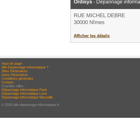
Ordisys
- Dépannage informa
RUE MICHEL DEBRE
30000 Nîmes
Afficher les détails
Haut de page
Allo-Depannage-Informatique ?
Sites Partenaires
Liens Partenaires
Conditions générales
Contact
Grandes villes :
Dépannage informatique Paris
Dépannage informatique Lyon
Dépannage informatique Marseille
© 2026 allo-depannage-informatique.fr