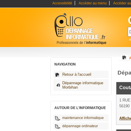
|
|
Accessibilité
Accéder au menu
Accéder au
A
NAVIGATION
Dépa
Retour à l'accueil
Dépannage informatique
Morbihan
Cout
1 RUE
56190 
AUTOUR DE L'INFORMATIQUE
maintenance informatique
Affich
dépannage ordinateur