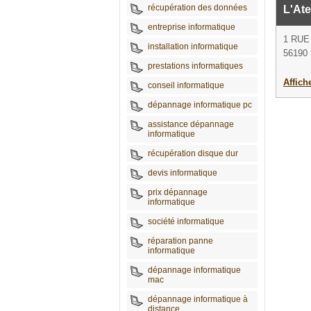
récupération des données
L'Ate
entreprise informatique
1 RUE
installation informatique
56190 
prestations informatiques
Affich
conseil informatique
dépannage informatique pc
assistance dépannage
informatique
récupération disque dur
devis informatique
prix dépannage
informatique
société informatique
réparation panne
informatique
dépannage informatique
mac
dépannage informatique à
distance