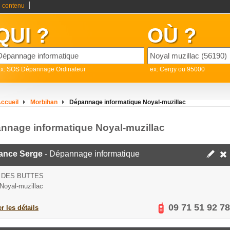
|
 contenu
QUI ?
OÙ ?
ex: SOS Dépannage Ordinateur
ex: Cergy ou 95000
ccueil
Morbihan
Dépannage informatique Noyal-muzillac
nnage informatique Noyal-muzillac
ance Serge
- Dépannage informatique
 DES BUTTES
Noyal-muzillac
09 71 51 92 78
er les détails