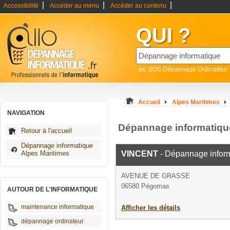
|
|
|
Accessibilité
Accéder au menu
Accéder au contenu
QUI ?
ex: SOS Dépannage Ordinateur
Accueil
Alpes Maritimes
NAVIGATION
Dépannage informatiq
Retour à l'accueil
Dépannage informatique
Alpes Maritimes
VINCENT
- Dépannage infor
AVENUE DE GRASSE
06580 Pégomas
AUTOUR DE L'INFORMATIQUE
maintenance informatique
Afficher les détails
dépannage ordinateur