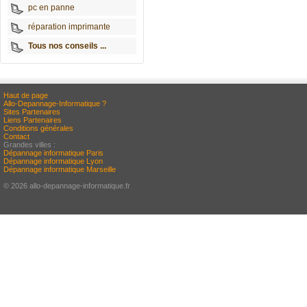
pc en panne
réparation imprimante
Tous nos conseils ...
Haut de page
Allo-Depannage-Informatique ?
Sites Partenaires
Liens Partenaires
Conditions générales
Contact
Grandes villes :
Dépannage informatique Paris
Dépannage informatique Lyon
Dépannage informatique Marseille
© 2026 allo-depannage-informatique.fr