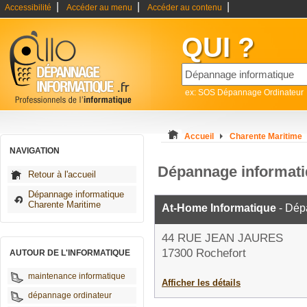
|
|
|
Accessibilité
Accéder au menu
Accéder au contenu
QUI ?
ex: SOS Dépannage Ordinateur
Accueil
Charente Maritime
NAVIGATION
Dépannage informati
Retour à l'accueil
Dépannage informatique
Charente Maritime
At-Home Informatique
- Dép
44 RUE JEAN JAURES
17300 Rochefort
AUTOUR DE L'INFORMATIQUE
maintenance informatique
Afficher les détails
dépannage ordinateur