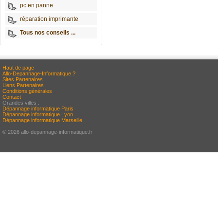
pc en panne
réparation imprimante
Tous nos conseils ...
Haut de page
Allo-Depannage-Informatique ?
Sites Partenaires
Liens Partenaires
Conditions générales
Contact
Grandes villes :
Dépannage informatique Paris
Dépannage informatique Lyon
Dépannage informatique Marseille
© 2026 allo-depannage-informatique.fr