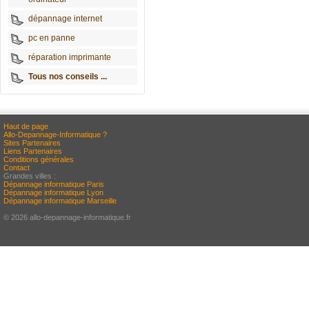
dépannage internet
pc en panne
réparation imprimante
Tous nos conseils ...
Haut de page
Allo-Depannage-Informatique ?
Sites Partenaires
Liens Partenaires
Conditions générales
Contact
Grandes villes :
Dépannage informatique Paris
Dépannage informatique Lyon
Dépannage informatique Marseille
© 2026 allo-depannage-informatique.fr