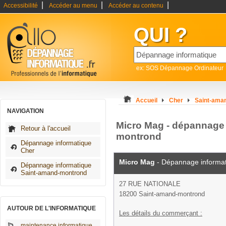
|
|
|
Accessibilité
Accéder au menu
Accéder au contenu
QUI ?
ex: SOS Dépannage Ordinateur
Accueil
Cher
Saint-ama
NAVIGATION
Micro Mag - dépannage 
Retour à l'accueil
montrond
Dépannage informatique
Cher
Micro Mag
- Dépannage informa
Dépannage informatique
Saint-amand-montrond
27 RUE NATIONALE
18200 Saint-amand-montrond
AUTOUR DE L'INFORMATIQUE
Les détails du commerçant :
maintenance informatique