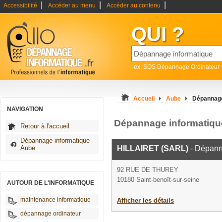
|
|
|
Accessibilité
Accéder au menu
Accéder au contenu
QUI ?
ex: SOS Dépannage Ordinateur
Accueil
Aube
Dépannage 
NAVIGATION
Dépannage informatique
Retour à l'accueil
Dépannage informatique
Aube
HILLAIRET (SARL)
- Dépann
92 RUE DE THUREY
10180 Saint-benoît-sur-seine
AUTOUR DE L'INFORMATIQUE
maintenance informatique
Afficher les détails
dépannage ordinateur