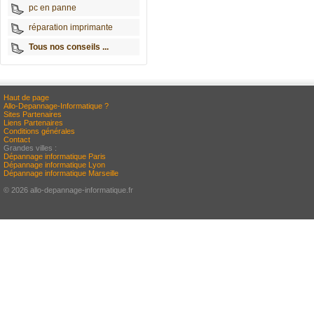
pc en panne
réparation imprimante
Tous nos conseils ...
Haut de page
Allo-Depannage-Informatique ?
Sites Partenaires
Liens Partenaires
Conditions générales
Contact
Grandes villes :
Dépannage informatique Paris
Dépannage informatique Lyon
Dépannage informatique Marseille
© 2026 allo-depannage-informatique.fr